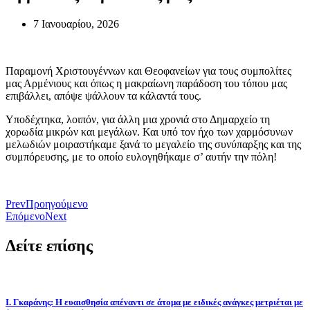
7 Ιανουαρίου, 2026
Παραμονή Χριστουγέννων και Θεοφανείων για τους συμπολίτες
μας Αρμένιους και όπως η μακραίωνη παράδοση του τόπου μας
επιβάλλει, απόψε ψάλλουν τα κάλαντά τους.
Υποδέχτηκα, λοιπόν, για άλλη μια χρονιά στο Δημαρχείο τη
χορωδία μικρών και μεγάλων. Και υπό τον ήχο των χαρμόσυνων
μελωδιών μοιραστήκαμε ξανά το μεγαλείο της συνύπαρξης και της
συμπόρευσης, με το οποίο ευλογηθήκαμε σ’ αυτήν την πόλη!
Prev
Προηγούμενο
Επόμενο
Next
Δείτε επίσης
Ι. Γκαράνης: Η ευαισθησία απέναντι σε άτομα με ειδικές ανάγκες μετριέται με