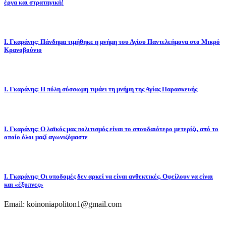
έργα και στρατηγική!
Ι. Γκαράνης: Πάνδημα τιμήθηκε η μνήμη του Αγίου Παντελεήμονα στο Μικρό
Κρανοβούνιο
Ι. Γκαράνης: Η πόλη σύσσωμη τιμάει τη μνήμη της Αγίας Παρασκευής
Ι. Γκαράνης: Ο λαϊκός μας πολιτισμός είναι το σπουδαιότερο μετερίζι, από το
οποίο όλοι μαζί αγωνιζόμαστε
Ι. Γκαράνης: Οι υποδομές δεν αρκεί να είναι ανθεκτικές. Οφείλουν να είναι
και «έξυπνες»
Email: koinoniapoliton1@gmail.com